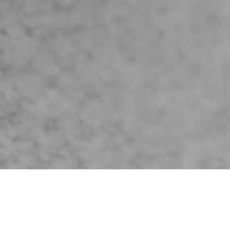
Πρώτη φορά βουρτσίζω δόντια δίπλα σου
Όταν λέω πρώτη φορά, υπονοείται