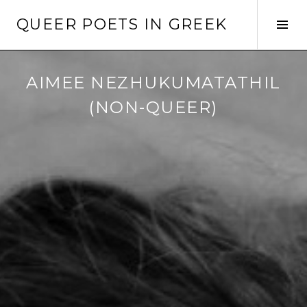
Skip
QUEER POETS IN GREEK
to
Tog
content
Sid
AIMEE NEZHUKUMATATHIL
(NON-QUEER)