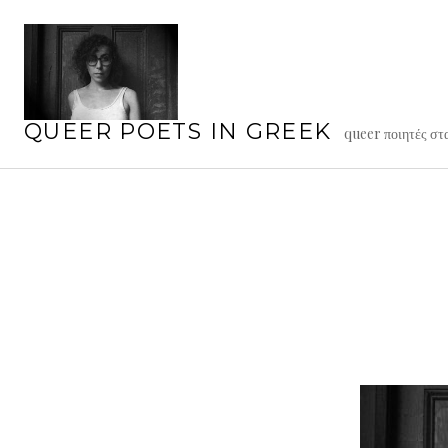
Skip
to
content
QUEER POETS IN GREEK
queer ποιητές στ