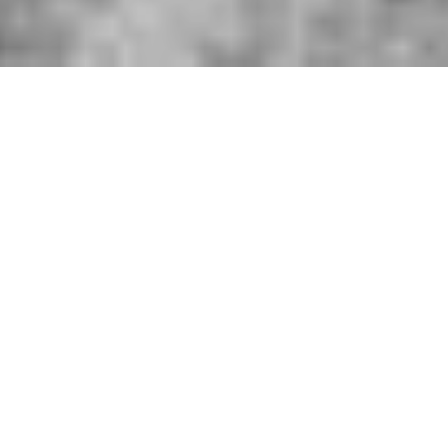
Όλο Τελειώνει O Κόσμος, Κι Όλο Συνεχίζει
Πριν την αποκάλυψη, ήταν η αποκάλυψη με τις βάρκες:
βάρκες φυλακισμένων, βάρκες να σπάνε κάτω από ουρανο-
σίδερο, βάρκες να κάνουν
πτώματα να ανθίζουνε σα φύκη σ’ ακτή. Πριν την αποκάλυψη,
ήταν η αποκάλυψη
του βομβαρδισμένου τζαμιού. Ήταν η αποκάλυψη του οδηγού
ταξί παραμορφωμένου
από τις φλόγες. Ήταν η αποκάλυψη του να φεύγεις, και του να
έχεις φύγει—
της μητέρας μου να ξεκολλάει απ’ τον τάφο της μητέρας της
καθώς το αεροπλάνο
έτρεχε στον διάδρομο. Πριν την αποκάλυψη η αποκάλυψη
των