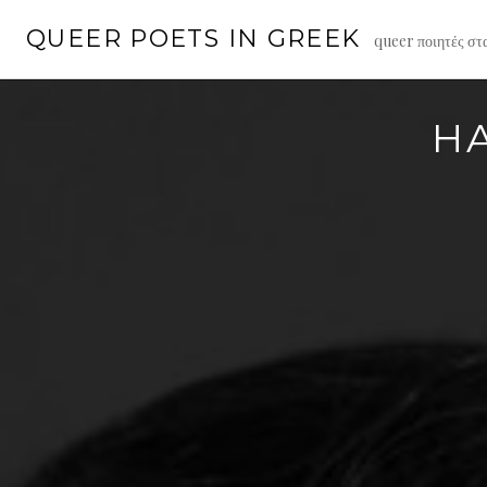
Skip
QUEER POETS IN GREEK
to
queer ποιητές στ
content
HA