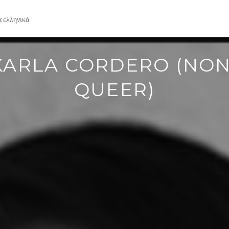
α ελληνικά
KARLA CORDERO (NON
QUEER)