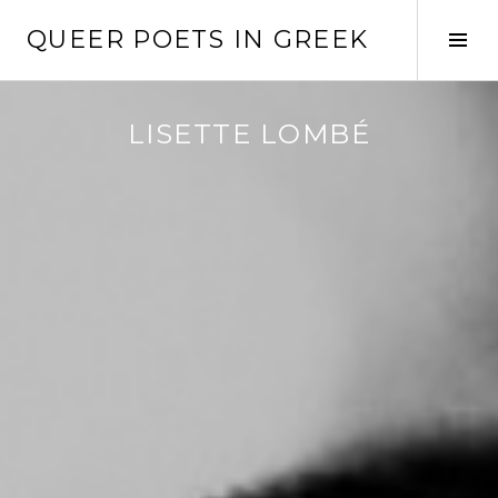
Skip
QUEER POETS IN GREEK
to
Tog
content
Sid
LISETTE LOMBÉ