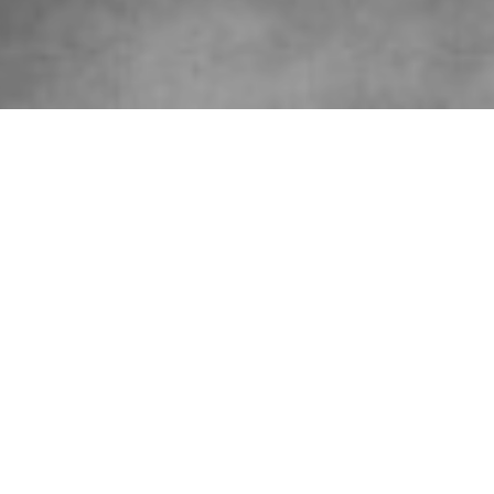
Ο γιος μου είναι γκέι
Ο γιος μου είναι γκέι.
Σήμερα το πρωί, με τη χωρίστρα του στο πλάι, φορούσε ένα
πουλόβερ στη μέση σφιχτό,
ένα τζιν κολλητό.
Κοκέτης, αλλόκοτος, ντυμένος σαν λατέρνα.
Φανταστείτε τον τελευταίο του νεωτερισμό, μετά το τατού,
το πίρσινγκ στη μύτη:
μια γραβάτα με παγέτες.
Ο γιός μου είναι εύθυμος και γκέι.
[1]
Του αρέσουν τα πόστερ με πυροσβέστες, οι γλυκόξινες
σάλτσες